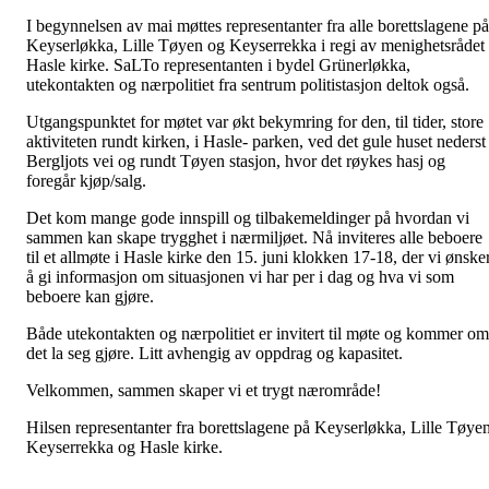
I begynnelsen av mai møttes representanter fra alle borettslagene på
Keyserløkka, Lille Tøyen og Keyserrekka i regi av menighetsrådet 
Hasle kirke. SaLTo representanten i bydel Grünerløkka,
utekontakten og nærpolitiet fra sentrum politistasjon deltok også.
Utgangspunktet for møtet var økt bekymring for den, til tider, store
aktiviteten rundt kirken, i Hasle- parken, ved det gule huset nederst 
Bergljots vei og rundt Tøyen stasjon, hvor det røykes hasj og
foregår kjøp/salg.
Det kom mange gode innspill og tilbakemeldinger på hvordan vi
sammen kan skape trygghet i nærmiljøet. Nå inviteres alle beboere
til et allmøte i Hasle kirke den 15. juni klokken 17-18, der vi ønske
å gi informasjon om situasjonen vi har per i dag og hva vi som
beboere kan gjøre.
Både utekontakten og nærpolitiet er invitert til møte og kommer om
det la seg gjøre. Litt avhengig av oppdrag og kapasitet.
Velkommen, sammen skaper vi et trygt nærområde!
Hilsen representanter fra borettslagene på Keyserløkka, Lille Tøyen
Keyserrekka og Hasle kirke.