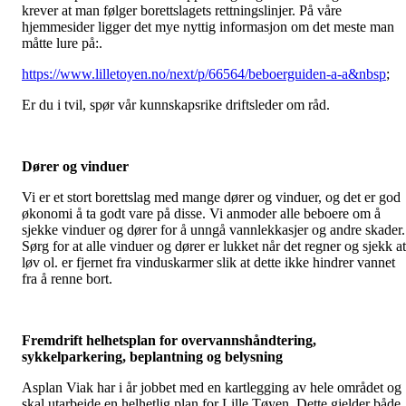
krever at man følger borettslagets rettningslinjer. På våre
hjemmesider ligger det mye nyttig informasjon om det meste man
måtte lure på:.
https://www.lilletoyen.no/next/p/66564/beboerguiden-a-a&nbsp
;
Er du i tvil, spør vår kunnskapsrike driftsleder om råd.
Dører og vinduer
Vi er et stort borettslag med mange dører og vinduer, og det er god
økonomi å ta godt vare på disse. Vi anmoder alle beboere om å
sjekke vinduer og dører for å unngå vannlekkasjer og andre skader.
Sørg for at alle vinduer og dører er lukket når det regner og sjekk at
løv ol. er fjernet fra vinduskarmer slik at dette ikke hindrer vannet
fra å renne bort.
Fremdrift helhetsplan for overvannshåndtering,
sykkelparkering, beplantning og belysning
Asplan Viak har i år jobbet med en kartlegging av hele området og
skal utarbeide en helhetlig plan for Lille Tøyen. Dette gjelder både