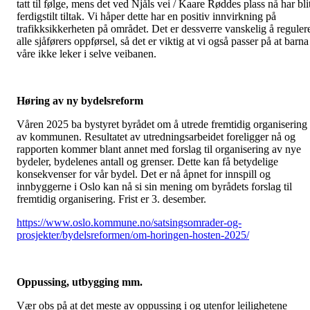
tatt til følge, mens det ved Njåls vei / Kaare Røddes plass nå har bli
ferdigstilt tiltak. Vi håper dette har en positiv innvirkning på
trafikksikkerheten på området. Det er dessverre vanskelig å reguler
alle sjåførers oppførsel, så det er viktig at vi også passer på at barna
våre ikke leker i selve veibanen.
Høring av ny bydelsreform
Våren 2025 ba bystyret byrådet om å utrede fremtidig organisering
av kommunen. Resultatet av utredningsarbeidet foreligger nå og
rapporten kommer blant annet med forslag til organisering av nye
bydeler, bydelenes antall og grenser. Dette kan få betydelige
konsekvenser for vår bydel. Det er nå åpnet for innspill og
innbyggerne i Oslo kan nå si sin mening om byrådets forslag til
fremtidig organisering. Frist er 3. desember.
https://www.oslo.kommune.no/satsingsomrader-og-
prosjekter/bydelsreformen/om-horingen-hosten-2025/
Oppussing, utbygging mm.
Vær obs på at det meste av oppussing i og utenfor leilighetene