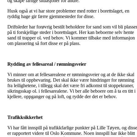
og skape farlige situasjoner for andre.
Husk også at vi har store problemer med rotter i borettslaget, en
ryddig hage gir færre gjemmesteder for disse.
Driftsleder har forøvrig bestilt beholdere for sand som vil bli plasser
på ti forskjellige steder i borettslaget. Her kan beboerne selv hente
sand til trapper ol. ved behov. Vi kommer tilbake med informasjon
om plassering så fort disse er på plass.
Rydding av fellesareal / rømningsveier
Vi minner om at fellesarealene er rømningsveier og at de ikke skal
brukes til oppbevaring. Det skal ikke være hindringer for rømning
fra leilighetene, i tillegg skal det være fri adkomst til stoppekraner,
sikringsskap ol. i fellesarealene. Vi ber alle beboere om å ta en titt i
kjellere, oppganger og på loft, og rydde der det er behov.
Trafikksikkerhet
Vi har fått innspill på trafikkfarlige punkter på Lille Tøyen, og diss
er rapportert videre til Oslo Kommune. Noen innspill har ikke blitt