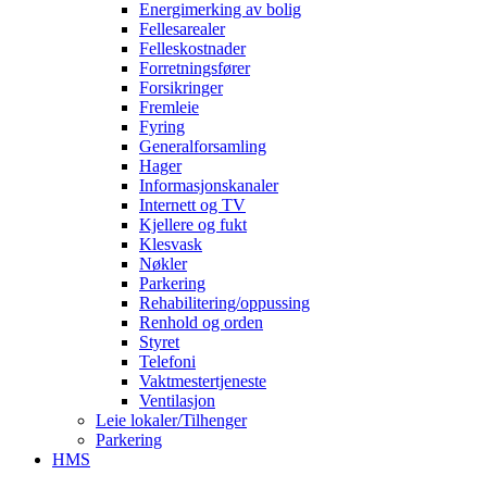
Energimerking av bolig
Fellesarealer
Felleskostnader
Forretningsfører
Forsikringer
Fremleie
Fyring
Generalforsamling
Hager
Informasjonskanaler
Internett og TV
Kjellere og fukt
Klesvask
Nøkler
Parkering
Rehabilitering/oppussing
Renhold og orden
Styret
Telefoni
Vaktmestertjeneste
Ventilasjon
Leie lokaler/Tilhenger
Parkering
HMS