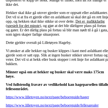
disponerer er klipp av hekk. Mange er flinke, men alt for mange er
ikke det.
Hekker skal ikke gå utover gjerder som er oppsatt eller asfaltkanter.
Det vil si at fra et gjerde eller en asfaltkant så skal det gå en rett linj
opp, og hekken skal ikke stikke ut over dette.
Det er trafikkfarlig
(spesielt for det minste)
, og gjør at det blir dårligere plass på fortau
og gater. Er det dårlig plass på fortau så blir man nødt til å gå i gata,
som igjen skaper farlige situasjoner.
Dette gjelder overalt på Lilletøyen Hageby.
Vi ønsker at alle hekker og busker klippes i kant med asfaltkant elle
gjerde som er satt opp. Slik at ingen busker stikker utover fortau og
veier. Det vil si at hekk eller busk stopper i rett linje for asfaltkant p
bakken.
Minner også om at hekker og busker skal være maks 175cm
høye.
Ved fullstendig fravær av vedlikehold kan hageparsellen tilfall
fellesområdet.
https://www.lilletoyen.no/next/page/beboerguide/hager
https://www.lilletoyen.no/next/page/beboerguide/fellesarealer