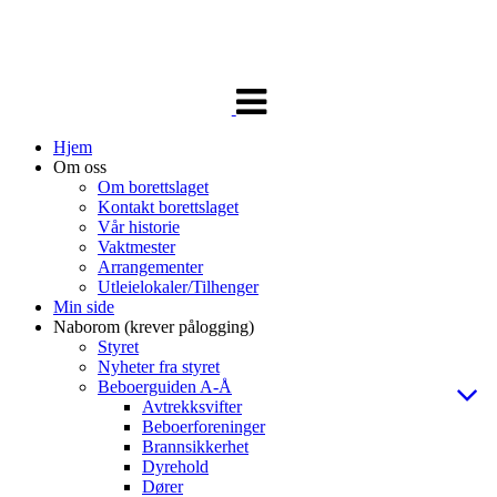
Veksle
navigasjon
Hjem
Om oss
Om borettslaget
Kontakt borettslaget
Vår historie
Vaktmester
Arrangementer
Utleielokaler/Tilhenger
Min side
Naborom (krever pålogging)
Styret
Nyheter fra styret
Beboerguiden A-Å
Avtrekksvifter
Beboerforeninger
Brannsikkerhet
Dyrehold
Dører