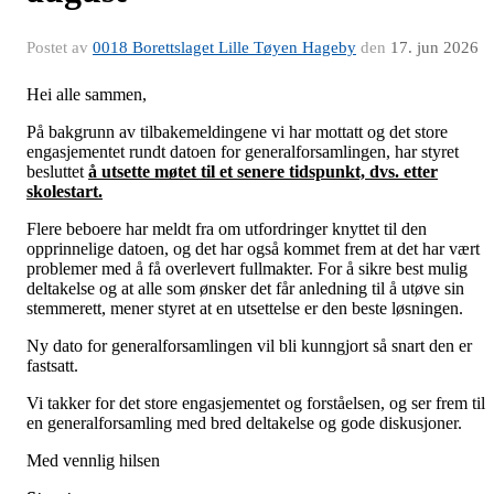
Postet av
0018 Borettslaget Lille Tøyen Hageby
den
17. jun 2026
Hei alle sammen,
På bakgrunn av tilbakemeldingene vi har mottatt og det store
engasjementet rundt datoen for generalforsamlingen, har styret
besluttet
å utsette møtet til et senere tidspunkt, dvs. etter
skolestart.
Flere beboere har meldt fra om utfordringer knyttet til den
opprinnelige datoen, og det har også kommet frem at det har vært
problemer med å få overlevert fullmakter. For å sikre best mulig
deltakelse og at alle som ønsker det får anledning til å utøve sin
stemmerett, mener styret at en utsettelse er den beste løsningen.
Ny dato for generalforsamlingen vil bli kunngjort så snart den er
fastsatt.
Vi takker for det store engasjementet og forståelsen, og ser frem til
en generalforsamling med bred deltakelse og gode diskusjoner.
Med vennlig hilsen