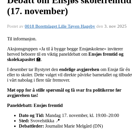
Debatt om Ensjøs skolefremtid
(17. november)
Postet av
0018 Borettslaget Lille Tøyen Hageby
den
3. nov 2025
Til informasjon.
Aksjonsgruppen «Ja til å bygge begge Ensjøskolene» inviterer
herved beboere til en viktig paneldebatt om
Ensjøs fremtid og
skolekapasitet
🏫.
I desember tar Bystyret den
endelige avgjørelsen
om Ensjø får én
eller to skoler. Dette valget vil direkte påvirke barnetallet og tilbude
i vårt nabolag i flere tiår fremover.
Møt opp for å stille spørsmål og få svar fra politikerne før
avgjørelsen tas!
Paneldebatt: Ensjøs fremtid
Dato og Tid:
Mandag 17. november, kl. 19:00–20:00
Sted:
Svovelstikka 📍
Debattleder:
Journalist Marie Melgård (DN)