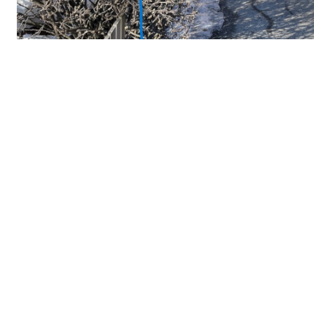
Forhåndsavklaring forkjøp:
Haralds vei 12