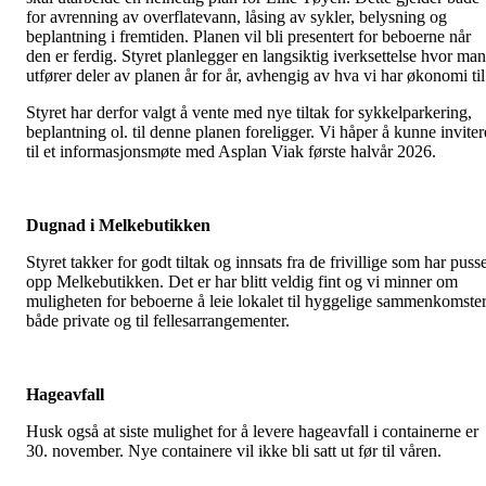
for avrenning av overflatevann, låsing av sykler, belysning og
beplantning i fremtiden. Planen vil bli presentert for beboerne når
den er ferdig. Styret planlegger en langsiktig iverksettelse hvor man
utfører deler av planen år for år, avhengig av hva vi har økonomi til
Styret har derfor valgt å vente med nye tiltak for sykkelparkering,
beplantning ol. til denne planen foreligger. Vi håper å kunne inviter
til et informasjonsmøte med Asplan Viak første halvår 2026.
Dugnad i Melkebutikken
Styret takker for godt tiltak og innsats fra de frivillige som har puss
opp Melkebutikken. Det er har blitt veldig fint og vi minner om
muligheten for beboerne å leie lokalet til hyggelige sammenkomster
både private og til fellesarrangementer.
Hageavfall
Husk også at siste mulighet for å levere hageavfall i containerne er
30. november. Nye containere vil ikke bli satt ut før til våren.