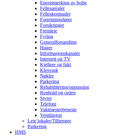
Energimerking av bolig
Fellesarealer
Felleskostnader
Forretningsfører
Forsikringer
Fremleie
Fyring
Generalforsamling
Hager
Informasjonskanaler
Internett og TV
Kjellere og fukt
Klesvask
Nøkler
Parkering
Rehabilitering/oppussing
Renhold og orden
Styret
Telefoni
Vaktmestertjeneste
Ventilasjon
Leie lokaler/Tilhenger
Parkering
HMS