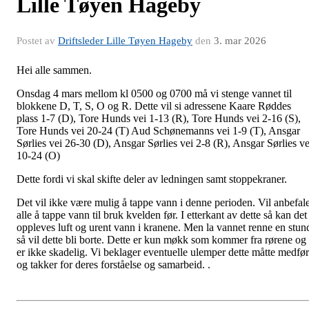
Lille Tøyen Hageby
Postet av
Driftsleder Lille Tøyen Hageby
den
3. mar 2026
Hei alle sammen.
Onsdag 4 mars mellom kl 0500 og 0700 må vi stenge vannet til
blokkene D, T, S, O og R. Dette vil si adressene Kaare Røddes
plass 1-7 (D), Tore Hunds vei 1-13 (R), Tore Hunds vei 2-16 (S),
Tore Hunds vei 20-24 (T) Aud Schønemanns vei 1-9 (T), Ansgar
Sørlies vei 26-30 (D), Ansgar Sørlies vei 2-8 (R), Ansgar Sørlies ve
10-24 (O)
Dette fordi vi skal skifte deler av ledningen samt stoppekraner.
Det vil ikke være mulig å tappe vann i denne perioden. Vil anbefal
alle å tappe vann til bruk kvelden før. I etterkant av dette så kan det
oppleves luft og urent vann i kranene. Men la vannet renne en stun
så vil dette bli borte. Dette er kun møkk som kommer fra rørene og
er ikke skadelig. Vi beklager eventuelle ulemper dette måtte medfø
og takker for deres forståelse og samarbeid. .