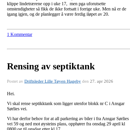
klippe lindetrærene opp i uke 17, men pga uforutsette
omstendigheter så fikk de ikke fortsatt i forrige uke. Men nå er de
igang igjen, og de planlegger å være ferdig iløpet av 20.
1 Kommentar
Rensing av septiktank
Postet av
Driftsleder Lille Tøyen Hageby
den
27. apr 2026
Hei.
Vi skal rense septikktank som ligger utenfor blokk nr C i Ansgar
Sørlies vei.
Vi har derfor behov for at all parkering av biler i fra Ansgar Sørlies
vei 59 og ned mot øysteins plass, opphører fra onsdag 29 april kl
0800 og til onsdag etter kl 17.