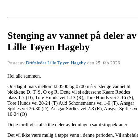
Stenging av vannet på deler av
Lille Tøyen Hageby
Postet av
Driftsleder Lille Tøyen Hageby
den
25. feb 2026
Hei alle sammen.
Onsdag 4 mars mellom kl 0500 og 0700 må vi stenge vannet til
blokkene D, T, S, O og R. Dette vil si adressene Kaare Røddes
plass 1-7 (D), Tore Hunds vei 1-13 (R), Tore Hunds vei 2-16 (S),
Tore Hunds vei 20-24 (T) Aud Schønemanns vei 1-9 (T), Ansgar
Sørlies vei 26-30 (D), Ansgar Sørlies vei 2-8 (R), Ansgar Sørlies ve
10-24 (O)
Dette fordi vi skal skifte deler av ledningen samt stoppekraner.
Det vil ikke være mulig å tappe vann i denne perioden. Vil anbefal