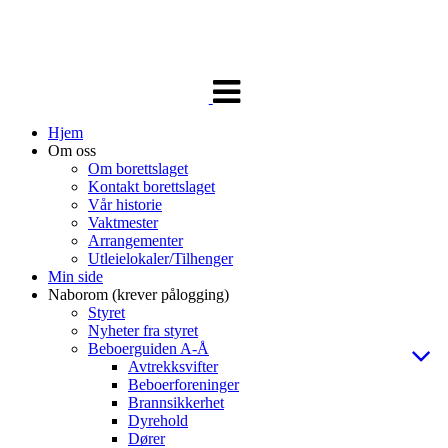
Veksle
navigasjon
Hjem
Om oss
Om borettslaget
Kontakt borettslaget
Vår historie
Vaktmester
Arrangementer
Utleielokaler/Tilhenger
Min side
Naborom (krever pålogging)
Styret
Nyheter fra styret
Beboerguiden A-Å
Avtrekksvifter
Beboerforeninger
Brannsikkerhet
Dyrehold
Dører