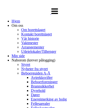
Veksle
navigasjon
Hjem
Om oss
Om borettslaget
Kontakt borettslaget
Vår historie
Vaktmester
Arrangementer
Utleielokaler/Tilhenger
Min side
Naborom (krever pålogging)
Styret
Nyheter fra styret
Beboerguiden A-Å
Avtrekksvifter
Beboerforeninger
Brannsikkerhet
Dyrehold
Dører
Energimerking av bolig
Fellesarealer
Felleskostnader