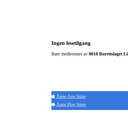
Ingen lesetilgang
Bare medlemmer av
0018 Borettslaget L
Hold
Åpne App Store
Åpne Play Store