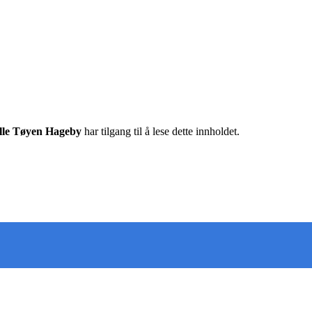
ille Tøyen Hageby
har tilgang til å lese dette innholdet.
 deg oppdatert på det som skjer der du bor. Last ned Nab