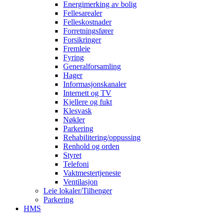
Energimerking av bolig
Fellesarealer
Felleskostnader
Forretningsfører
Forsikringer
Fremleie
Fyring
Generalforsamling
Hager
Informasjonskanaler
Internett og TV
Kjellere og fukt
Klesvask
Nøkler
Parkering
Rehabilitering/oppussing
Renhold og orden
Styret
Telefoni
Vaktmestertjeneste
Ventilasjon
Leie lokaler/Tilhenger
Parkering
HMS