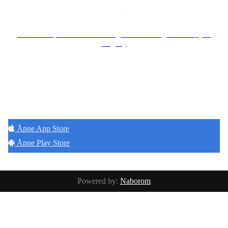
Personvernerklæring
•
Brukervilkår
Se særskilt personvernerklæring for Borettslaget Lille Tøyen
Hageby
Hold deg oppdatert på det som skjer der du
bor. Last ned Naborom.
Åpne App Store
Åpne Play Store
Powered by:
Naborom