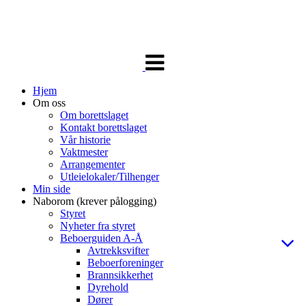
Veksle
navigasjon
Hjem
Om oss
Om borettslaget
Kontakt borettslaget
Vår historie
Vaktmester
Arrangementer
Utleielokaler/Tilhenger
Min side
Naborom (krever pålogging)
Styret
Nyheter fra styret
Beboerguiden A-Å
Avtrekksvifter
Beboerforeninger
Brannsikkerhet
Dyrehold
Dører