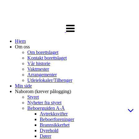
Veksle
navigasjon
Hjem
Om oss
Om borettslaget
Kontakt borettslaget
Vår historie
Vaktmester
Arrangementer
Utleielokaler/Tilhenger
Min side
Naborom (krever pålogging)
Styret
Nyheter fra styret
Beboerguiden A-Å
Avtrekksvifter
Beboerforeninger
Brannsikkerhet
Dyrehold
Dører