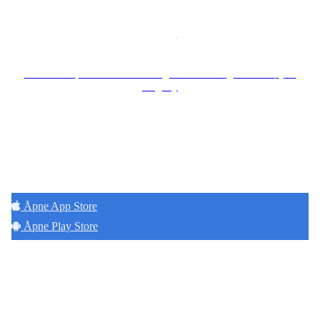
Copyright © 2026
Naborom
Personvernerklæring
•
Brukervilkår
Se særskilt personvernerklæring for Borettslaget Lille Tøyen
Hageby
Hold deg oppdatert på det som skjer der du
bor. Last ned Naborom.
Åpne App Store
Åpne Play Store