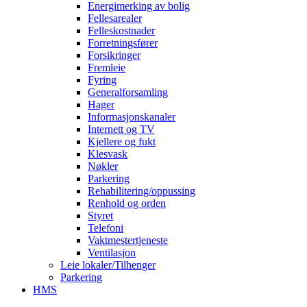
Energimerking av bolig
Fellesarealer
Felleskostnader
Forretningsfører
Forsikringer
Fremleie
Fyring
Generalforsamling
Hager
Informasjonskanaler
Internett og TV
Kjellere og fukt
Klesvask
Nøkler
Parkering
Rehabilitering/oppussing
Renhold og orden
Styret
Telefoni
Vaktmestertjeneste
Ventilasjon
Leie lokaler/Tilhenger
Parkering
HMS