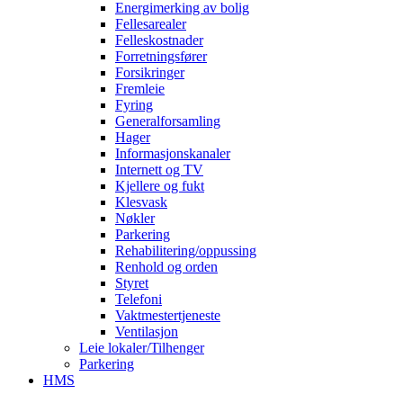
Energimerking av bolig
Fellesarealer
Felleskostnader
Forretningsfører
Forsikringer
Fremleie
Fyring
Generalforsamling
Hager
Informasjonskanaler
Internett og TV
Kjellere og fukt
Klesvask
Nøkler
Parkering
Rehabilitering/oppussing
Renhold og orden
Styret
Telefoni
Vaktmestertjeneste
Ventilasjon
Leie lokaler/Tilhenger
Parkering
HMS