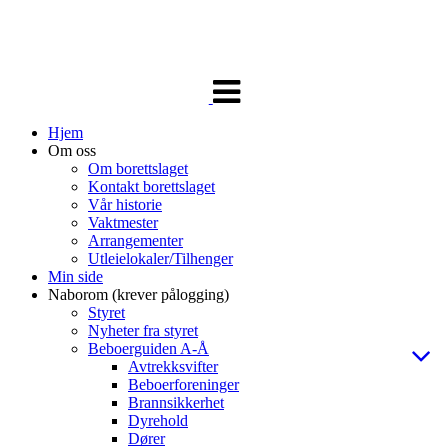
Veksle
navigasjon
Hjem
Om oss
Om borettslaget
Kontakt borettslaget
Vår historie
Vaktmester
Arrangementer
Utleielokaler/Tilhenger
Min side
Naborom (krever pålogging)
Styret
Nyheter fra styret
Beboerguiden A-Å
Avtrekksvifter
Beboerforeninger
Brannsikkerhet
Dyrehold
Dører