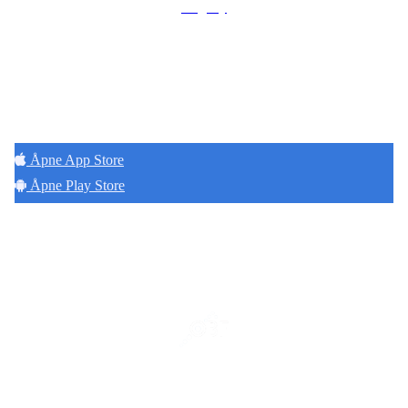
Hageby
Hold deg oppdatert på det som skjer der du
bor. Last ned Naborom.
Åpne App Store
Åpne Play Store