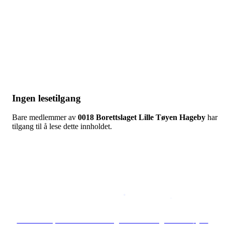
Ingen lesetilgang
Bare medlemmer av
0018 Borettslaget Lille Tøyen Hageby
har
tilgang til å lese dette innholdet.
Copyright © 2026
Naborom
Personvernerklæring
•
Brukervilkår
Se særskilt personvernerklæring for Borettslaget Lille Tøyen