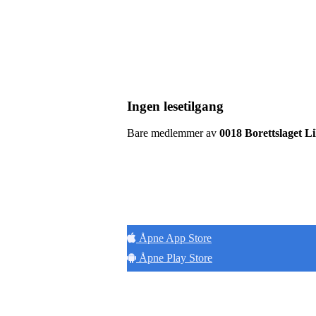
Ingen lesetilgang
Bare medlemmer av
0018 Borettslaget L
Hold
Åpne App Store
Åpne Play Store