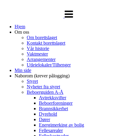
Veksle
navigasjon
Hjem
Om oss
Om borettslaget
Kontakt borettslaget
Vår historie
Vaktmester
Arrangementer
Utleielokaler/Tilhenger
Min side
Naborom (krever pålogging)
Styret
Nyheter fra styret
Beboerguiden A-Å
Avtrekksvifter
Beboerforeninger
Brannsikkerhet
Dyrehold
Dører
Energimerking av bolig
Fellesarealer
Felleskostnader