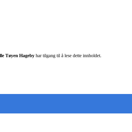
ille Tøyen Hageby
har tilgang til å lese dette innholdet.
 deg oppdatert på det som skjer der du bor. Last ned Nab