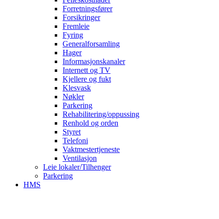
Forretningsfører
Forsikringer
Fremleie
Fyring
Generalforsamling
Hager
Informasjonskanaler
Internett og TV
Kjellere og fukt
Klesvask
Nøkler
Parkering
Rehabilitering/oppussing
Renhold og orden
Styret
Telefoni
Vaktmestertjeneste
Ventilasjon
Leie lokaler/Tilhenger
Parkering
HMS