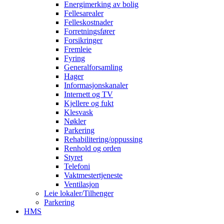
Energimerking av bolig
Fellesarealer
Felleskostnader
Forretningsfører
Forsikringer
Fremleie
Fyring
Generalforsamling
Hager
Informasjonskanaler
Internett og TV
Kjellere og fukt
Klesvask
Nøkler
Parkering
Rehabilitering/oppussing
Renhold og orden
Styret
Telefoni
Vaktmestertjeneste
Ventilasjon
Leie lokaler/Tilhenger
Parkering
HMS