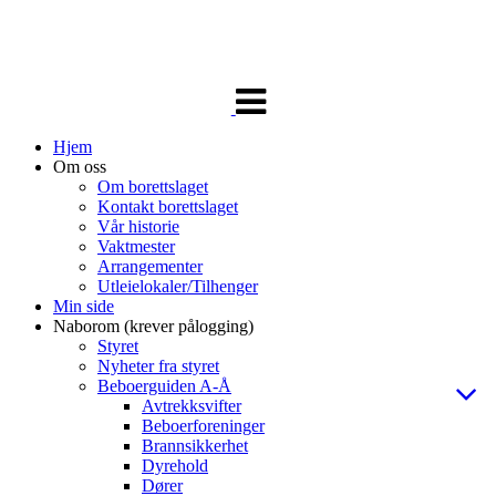
Veksle
navigasjon
Hjem
Om oss
Om borettslaget
Kontakt borettslaget
Vår historie
Vaktmester
Arrangementer
Utleielokaler/Tilhenger
Min side
Naborom (krever pålogging)
Styret
Nyheter fra styret
Beboerguiden A-Å
Avtrekksvifter
Beboerforeninger
Brannsikkerhet
Dyrehold
Dører