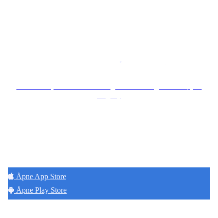
Copyright © 2026
Naborom
Personvernerklæring
•
Brukervilkår
Se særskilt personvernerklæring for Borettslaget Lille Tøyen
Hageby
Hold deg oppdatert på det som skjer der du
bor. Last ned Naborom.
Åpne App Store
Åpne Play Store