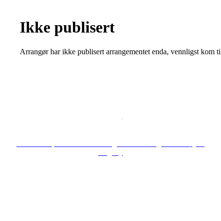
Ikke publisert
Arrangør har ikke publisert arrangementet enda, vennligst kom ti
Copyright © 2026
Naborom
Personvernerklæring
•
Brukervilkår
Se særskilt personvernerklæring for Borettslaget Lille Tøyen
Hageby
Hold deg oppdatert på det som skjer der du
bor. Last ned Naborom.