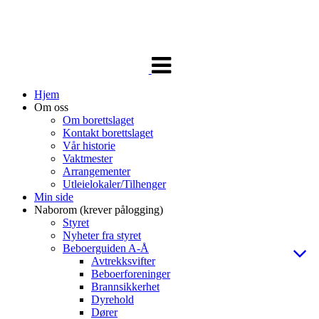
Veksle
navigasjon
Hjem
Om oss
Om borettslaget
Kontakt borettslaget
Vår historie
Vaktmester
Arrangementer
Utleielokaler/Tilhenger
Min side
Naborom (krever pålogging)
Styret
Nyheter fra styret
Beboerguiden A-Å
Avtrekksvifter
Beboerforeninger
Brannsikkerhet
Dyrehold
Dører