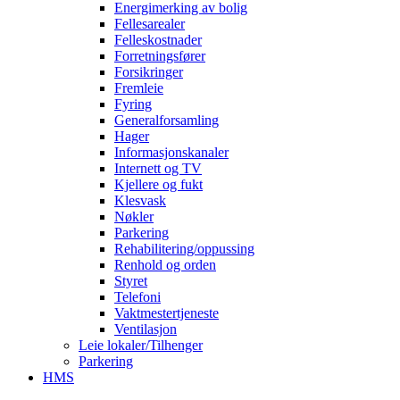
Energimerking av bolig
Fellesarealer
Felleskostnader
Forretningsfører
Forsikringer
Fremleie
Fyring
Generalforsamling
Hager
Informasjonskanaler
Internett og TV
Kjellere og fukt
Klesvask
Nøkler
Parkering
Rehabilitering/oppussing
Renhold og orden
Styret
Telefoni
Vaktmestertjeneste
Ventilasjon
Leie lokaler/Tilhenger
Parkering
HMS