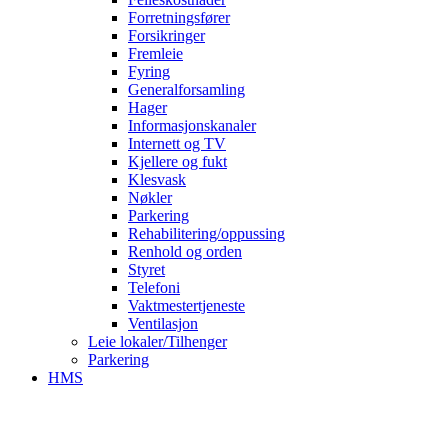
Forretningsfører
Forsikringer
Fremleie
Fyring
Generalforsamling
Hager
Informasjonskanaler
Internett og TV
Kjellere og fukt
Klesvask
Nøkler
Parkering
Rehabilitering/oppussing
Renhold og orden
Styret
Telefoni
Vaktmestertjeneste
Ventilasjon
Leie lokaler/Tilhenger
Parkering
HMS