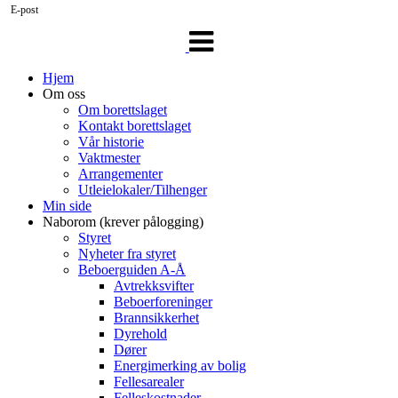
E-post
Veksle
navigasjon
Hjem
Om oss
Om borettslaget
Kontakt borettslaget
Vår historie
Vaktmester
Arrangementer
Utleielokaler/Tilhenger
Min side
Naborom (krever pålogging)
Styret
Nyheter fra styret
Beboerguiden A-Å
Avtrekksvifter
Beboerforeninger
Brannsikkerhet
Dyrehold
Dører
Energimerking av bolig
Fellesarealer
Felleskostnader