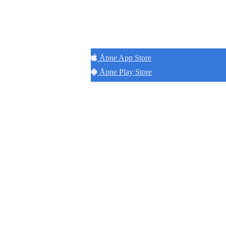
Hold
Åpne App Store
Åpne Play Store