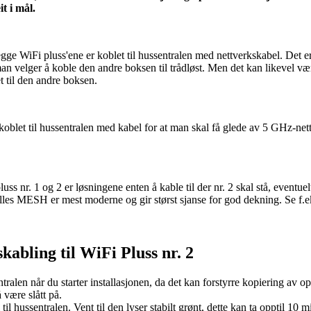
t i mål.
begge WiFi pluss'ene er koblet til hussentralen med nettverkskabel. Det e
an velger å koble den andre boksen til trådløst. Men det kan likevel væ
t til den andre boksen.
oblet til hussentralen med kabel for at man skal få glede av 5 GHz-nett
ss nr. 1 og 2 er løsningene enten å kable til der nr. 2 skal stå, eventuel
alles MESH er mest moderne og gir størst sjanse for god dekning. Se f.
skabling til WiFi Pluss nr. 2
tralen når du starter installasjonen, da det kan forstyrre kopiering av op
 være slått på.
il hussentralen. Vent til den lyser stabilt grønt, dette kan ta opptil 10 mi