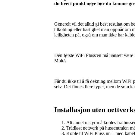
du hvert punkt nøye bør du komme grei
Generelt vil det alltid gi best resultat om 
tilkobling eller hastighet man oppnår om m
leiligheten på, også om man ikke har kable
Den første WiFi Pluss'en må uansett være k
Mbit/s.
Får du ikke til å få dekning mellom WiFi-plu
selv. Det finnes flere typer, men de som k
Installasjon uten nettverk
Alt annet utstyr må kobles fra hussen
Trådløst nettverk på hussentralen må
Koble til WiFi Pluss nr. 1 med kabel t