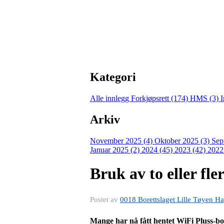
Kategori
Alle innlegg
Forkjøpsrett (174)
HMS (3)
I
Arkiv
November 2025 (4)
Oktober 2025 (3)
Sep
Januar 2025 (2)
2024 (45)
2023 (42)
2022
Bruk av to eller fle
Postet av
0018 Borettslaget Lille Tøyen H
Mange har nå fått hentet WiFi Pluss-bok