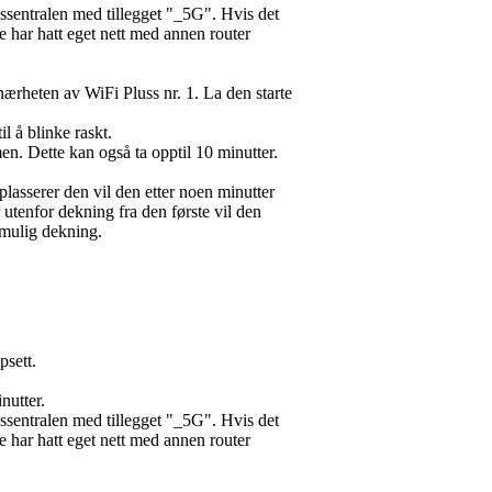
ussentralen med tillegget "_5G". Hvis det
e har hatt eget nett med annen router
i nærheten av WiFi Pluss nr. 1. La den starte
l å blinke raskt.
en. Dette kan også ta opptil 10 minutter.
plasserer den vil den etter noen minutter
 utenfor dekning fra den første vil den
 mulig dekning.
psett.
nutter.
ussentralen med tillegget "_5G". Hvis det
e har hatt eget nett med annen router