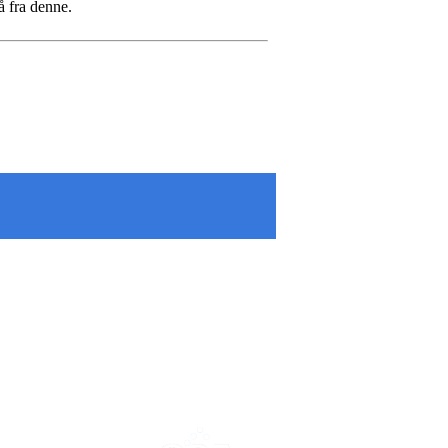
så fra denne.
orom.