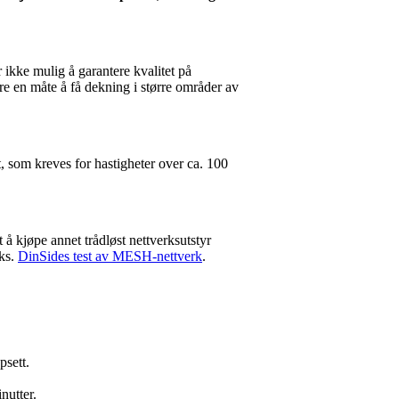
r ikke mulig å garantere kvalitet på
re en måte å få dekning i større områder av
, som kreves for hastigheter over ca. 100
t å kjøpe annet trådløst nettverksutstyr
eks.
DinSides test av MESH-nettverk
.
psett.
nutter.