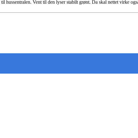
il hussentralen. Vent til den lyser stabilt grønt. Da skal nettet virke og
 deg oppdatert på det som skjer der du bor. Last ned Nab