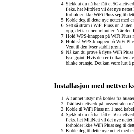
Sjekk at du nå har fått et 5G-nettve
f.eks. het MittNett vil det nye nett
forholder ikke WiFi Pluss seg til dett
Koble deg til dette nye nettet med en
Sett så strøm i WiFi Pluss nr. 2 uten
opp, det tar noen minutter. Når den f
Hold WPS-knappen på WiFi Pluss nr. 1
Hold så WPS-knappen på WiFi Pluss nr
Vent til den lyser stabilt grønt.
Nå kan du prøve å flytte WiFi Pluss 
lyse grønt. Hvis den er i utkanten av
blinke oransje. Det kan være lurt å
Installasjon med nettverks
Alt annet utstyr må kobles fra hussen
Trådløst nettverk på hussentralen må
Koble til WiFi Pluss nr. 1 med kabel t
Sjekk at du nå har fått et 5G-nettve
f.eks. het MittNett vil det nye nett
forholder ikke WiFi Pluss seg til dett
Koble deg til dette nye nettet med en