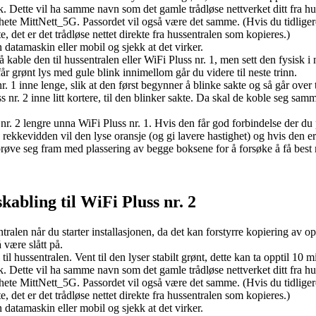
rk. Dette vil ha samme navn som det gamle trådløse nettverket ditt fra h
et hete MittNett_5G. Passordet vil også være det samme. (Hvis du tidliger
e, det er det trådløse nettet direkte fra hussentralen som kopieres.)
 datamaskin eller mobil og sjekk at det virker.
 å kable den til hussentralen eller WiFi Pluss nr. 1, men sett den fysisk 
år grønt lys med gule blink innimellom går du videre til neste trinn.
 inne lenge, slik at den først begynner å blinke sakte og så går over ti
. 2 inne litt kortere, til den blinker sakte. Da skal de koble seg samm
nr. 2 lengre unna WiFi Pluss nr. 1. Hvis den får god forbindelse der du 
 rekkevidden vil den lyse oransje (og gi lavere hastighet) og hvis den er
 prøve seg fram med plassering av begge boksene for å forsøke å få best
kabling til WiFi Pluss nr. 2
tralen når du starter installasjonen, da det kan forstyrre kopiering av op
 være slått på.
il hussentralen. Vent til den lyser stabilt grønt, dette kan ta opptil 10 mi
rk. Dette vil ha samme navn som det gamle trådløse nettverket ditt fra h
et hete MittNett_5G. Passordet vil også være det samme. (Hvis du tidliger
e, det er det trådløse nettet direkte fra hussentralen som kopieres.)
 datamaskin eller mobil og sjekk at det virker.