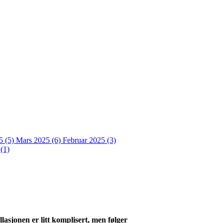
5 (5)
Mars 2025 (6)
Februar 2025 (3)
(1)
lasjonen er litt komplisert, men følger