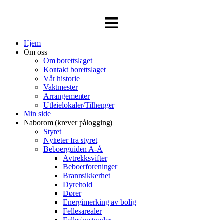
Veksle
navigasjon
Hjem
Om oss
Om borettslaget
Kontakt borettslaget
Vår historie
Vaktmester
Arrangementer
Utleielokaler/Tilhenger
Min side
Naborom (krever pålogging)
Styret
Nyheter fra styret
Beboerguiden A-Å
Avtrekksvifter
Beboerforeninger
Brannsikkerhet
Dyrehold
Dører
Energimerking av bolig
Fellesarealer
Felleskostnader