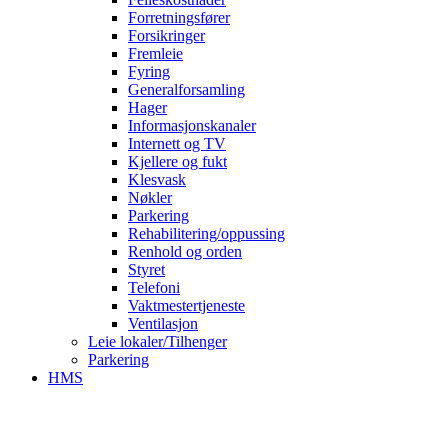
Forretningsfører
Forsikringer
Fremleie
Fyring
Generalforsamling
Hager
Informasjonskanaler
Internett og TV
Kjellere og fukt
Klesvask
Nøkler
Parkering
Rehabilitering/oppussing
Renhold og orden
Styret
Telefoni
Vaktmestertjeneste
Ventilasjon
Leie lokaler/Tilhenger
Parkering
HMS