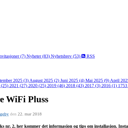
nvitasjoner (7)
Nyheter (83)
Nyhetsbrev (53)
RSS
tember 2025 (3)
August 2025 (2)
Juni 2025 (4)
Mai 2025 (9)
April 202
 (25)
2021 (27)
2020 (25)
2019 (46)
2018 (43)
2017 (3)
2016 (1)
1753 
re WiFi Pluss
ageby
den
22. mar 2018
s nr. 2, her kommer det informasjon og tips om installasjon. Instal