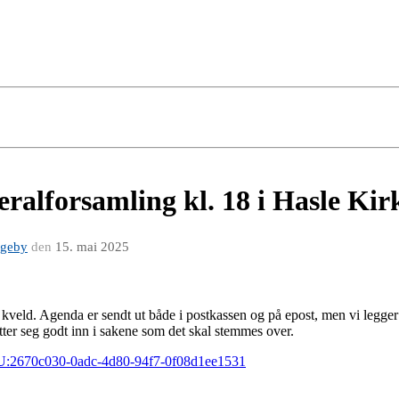
alforsamling kl. 18 i Hasle Kirk
ageby
den
15. mai 2025
kveld. Agenda er sendt ut både i postkassen og på epost, men vi legger d
etter seg godt inn i sakene som det skal stemmes over.
c:EU:2670c030-0adc-4d80-94f7-0f08d1ee1531