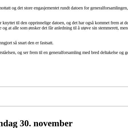
ttatt og det store engasjementet rundt datoen for generalforsamlingen, 
r knyttet til den opprinnelige datoen, og det har også kommet frem at d
e og at alle som ønsker det får anledning til å utøve sin stemmerett, mene
gjort så snart den er fastsatt.
rståelsen, og ser frem til en generalforsamling med bred deltakelse og g
øndag 30. november