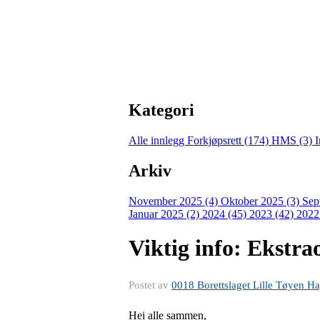
Kategori
Alle innlegg
Forkjøpsrett (174)
HMS (3)
I
Arkiv
November 2025 (4)
Oktober 2025 (3)
Sep
Januar 2025 (2)
2024 (45)
2023 (42)
2022
Viktig info: Ekstra
Postet av
0018 Borettslaget Lille Tøyen H
Hei alle sammen,