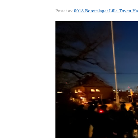
Postet av
0018 Borettslaget Lille Tøyen H