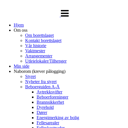
Veksle
navigasjon
Hjem
Om oss
Om borettslaget
Kontakt borettslaget
Vår historie
Vaktmester
Arrangementer
Utleielokaler/Tilhenger
Min side
Naborom (krever pålogging)
Styret
Nyheter fra styret
Beboerguiden A-Å
Avtrekksvifter
Beboerforeninger
Brannsikkerhet
Dyrehold
Dører
Energimerking av bolig
Fellesarealer
Felleskostnader