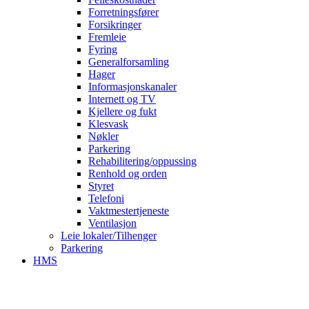
Forretningsfører
Forsikringer
Fremleie
Fyring
Generalforsamling
Hager
Informasjonskanaler
Internett og TV
Kjellere og fukt
Klesvask
Nøkler
Parkering
Rehabilitering/oppussing
Renhold og orden
Styret
Telefoni
Vaktmestertjeneste
Ventilasjon
Leie lokaler/Tilhenger
Parkering
HMS