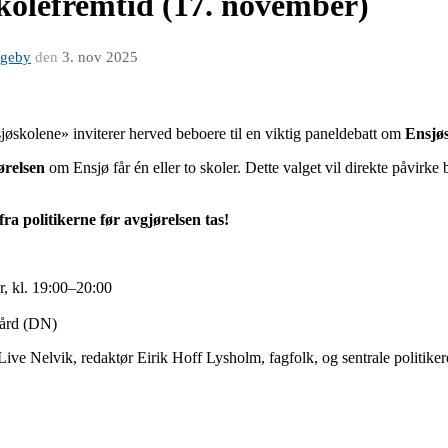
kolefremtid (17. november)
ageby
den
3. nov 2025
øskolene» inviterer herved beboere til en viktig paneldebatt om
Ensjøs
ørelsen
om Ensjø får én eller to skoler. Dette valget vil direkte påvirke b
fra politikerne før avgjørelsen tas!
 kl. 19:00–20:00
gård (DN)
Live Nelvik, redaktør Eirik Hoff Lysholm, fagfolk, og sentrale politike