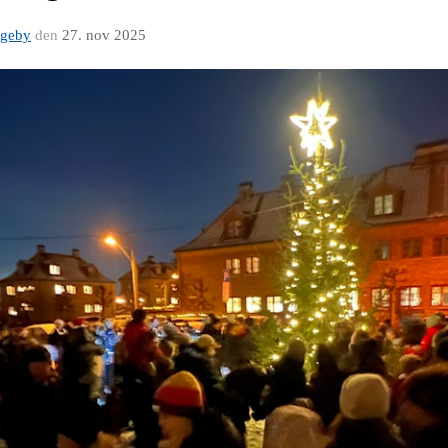
ageby
den
27. nov 2025