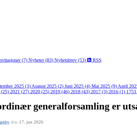
nvitasjoner (7)
Nyheter (83)
Nyhetsbrev (53)
RSS
tember 2025 (3)
August 2025 (2)
Juni 2025 (4)
Mai 2025 (9)
April 202
 (25)
2021 (27)
2020 (25)
2019 (46)
2018 (43)
2017 (3)
2016 (1)
1753 
ordinær generalforsamling er utsa
ageby
den
17. jun 2026