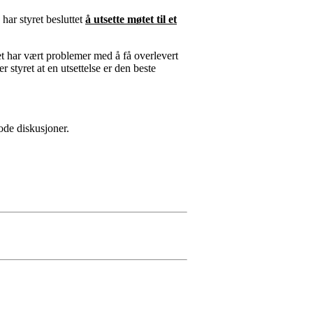
har styret besluttet
å utsette møtet til et
et har vært problemer med å få overlevert
r styret at en utsettelse er den beste
ode diskusjoner.