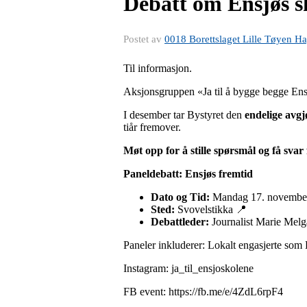
Debatt om Ensjøs s
Postet av
0018 Borettslaget Lille Tøyen H
Til informasjon.
Aksjonsgruppen «Ja til å bygge begge Ensj
I desember tar Bystyret den
endelige avgj
tiår fremover.
Møt opp for å stille spørsmål og få svar 
Paneldebatt: Ensjøs fremtid
Dato og Tid:
Mandag 17. november,
Sted:
Svovelstikka 📍
Debattleder:
Journalist Marie Mel
Paneler inkluderer: Lokalt engasjerte som 
Instagram: ja_til_ensjoskolene
FB event: https://fb.me/e/4ZdL6rpF4