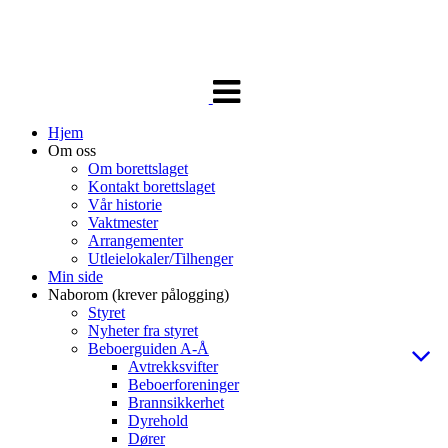
Veksle
navigasjon
Hjem
Om oss
Om borettslaget
Kontakt borettslaget
Vår historie
Vaktmester
Arrangementer
Utleielokaler/Tilhenger
Min side
Naborom (krever pålogging)
Styret
Nyheter fra styret
Beboerguiden A-Å
Avtrekksvifter
Beboerforeninger
Brannsikkerhet
Dyrehold
Dører