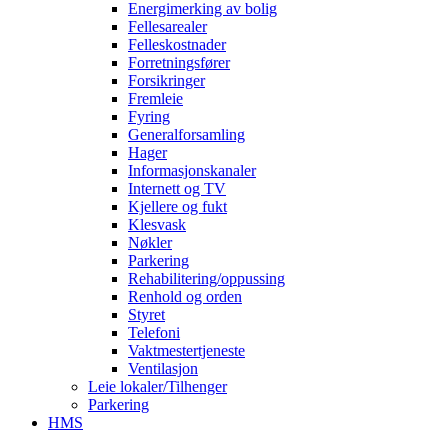
Energimerking av bolig
Fellesarealer
Felleskostnader
Forretningsfører
Forsikringer
Fremleie
Fyring
Generalforsamling
Hager
Informasjonskanaler
Internett og TV
Kjellere og fukt
Klesvask
Nøkler
Parkering
Rehabilitering/oppussing
Renhold og orden
Styret
Telefoni
Vaktmestertjeneste
Ventilasjon
Leie lokaler/Tilhenger
Parkering
HMS