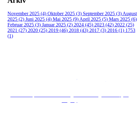
Arkiv
November 2025 (4)
Oktober 2025 (3)
September 2025 (3)
August
2025 (2)
Juni 2025 (4)
Mai 2025 (9)
April 2025 (5)
Mars 2025 (6)
Februar 2025 (3)
Januar 2025 (2)
2024 (45)
2023 (42)
2022 (25)
2021 (27)
2020 (25)
2019 (46)
2018 (43)
2017 (3)
2016 (1)
1753
(1)
Copyright © 2026
Naborom
Personvernerklæring
•
Brukervilkår
Se særskilt personvernerklæring for Borettslaget Lille Tøyen
Hageby
Hold deg oppdatert på det som skjer der du
bor. Last ned Naborom.