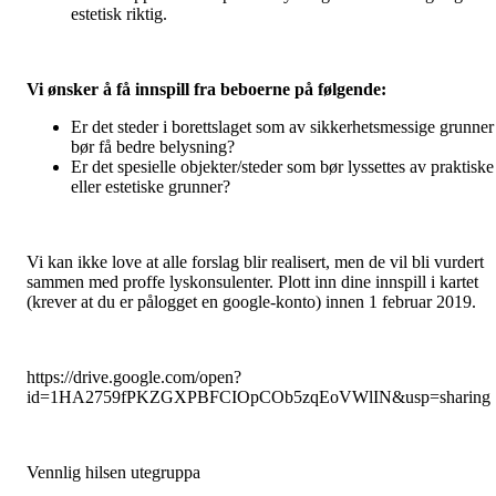
estetisk riktig.
Vi ønsker å få innspill fra beboerne på følgende:
Er det steder i borettslaget som av sikkerhetsmessige grunner
bør få bedre belysning?
Er det spesielle objekter/steder som bør lyssettes av praktiske
eller estetiske grunner?
Vi kan ikke love at alle forslag blir realisert, men de vil bli vurdert
sammen med proffe lyskonsulenter. Plott inn dine innspill i kartet
(krever at du er pålogget en google-konto) innen 1 februar 2019.
https://drive.google.com/open?
id=1HA2759fPKZGXPBFCIOpCOb5zqEoVWlIN&usp=sharing
Vennlig hilsen utegruppa