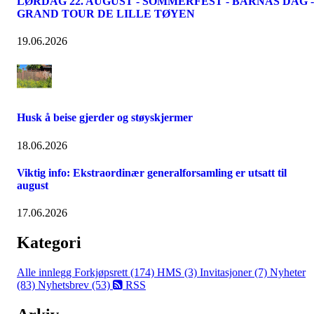
LØRDAG 22. AUGUST - SOMMERFEST - BARNAS DAG -
GRAND TOUR DE LILLE TØYEN
19.06.2026
Husk å beise gjerder og støyskjermer
18.06.2026
Viktig info: Ekstraordinær generalforsamling er utsatt til
august
17.06.2026
Kategori
Alle innlegg
Forkjøpsrett (174)
HMS (3)
Invitasjoner (7)
Nyheter
(83)
Nyhetsbrev (53)
RSS