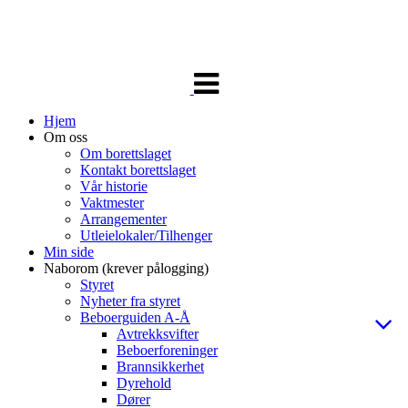
Veksle
navigasjon
Hjem
Om oss
Om borettslaget
Kontakt borettslaget
Vår historie
Vaktmester
Arrangementer
Utleielokaler/Tilhenger
Min side
Naborom (krever pålogging)
Styret
Nyheter fra styret
Beboerguiden A-Å
Avtrekksvifter
Beboerforeninger
Brannsikkerhet
Dyrehold
Dører