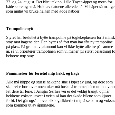
23. og 24. august. Det blir utekino, Lille Tøyen-løpet og moro for
både store og små. Hold av datoene allerede nå. Vi håper så mange
som mulig vil bruke helgen med gode naboer!
Trampolinenytt
Styret har besluttet å bytte trampoline på toglekeplassen for å mins
støy mot hagene der. Den byttes så fort man har fått ny trampoline
på plass. På grunn av økonomi kan vi ikke bytte alle tre på samme
år, så vi prioriterer trampolinen som vi mener gir størst belastning f
beboere mtp støy.
Påminnelser før ferietid mtp hekk og hage
Alle må klippe og stusse hekkene sine i løpet av juni, og dere som
skal reise bort over noen uker må huske å trimme delen ut mot veie
før dere tar ferie. I Ansgar Sørlies vei er det veldig trangt, og når
hekkene vokser utover i veien så kan det skade bilene som kjører
forbi. Det går også utover sikt og sikkerhet mtp å se barn og voksn
som kommer ut av åpningene.