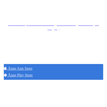
Copyright © 2026
Naborom
Personvernerklæring
•
Brukervilkår
Se særskilt personvernerklæring for Borettslaget Lille Tøyen
Hageby
Hold deg oppdatert på det som skjer der du
bor. Last ned Naborom.
Åpne App Store
Åpne Play Store