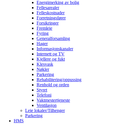
Energimerking av bolig
Fellesarealer
Felleskostnader
Forretningsfører
Forsikringer
Fremleie
Fyring
Generalforsamling
Hager
Informasjonskanaler
Internett og TV
Kjellere og fukt
Klesvask
Nøkler
Parkering
Rehabilitering/oppussing
Renhold og orden
Styret
Telefoni
Vaktmestertjeneste
Ventilasjon
Leie lokaler/Tilhenger
Parkering
HMS