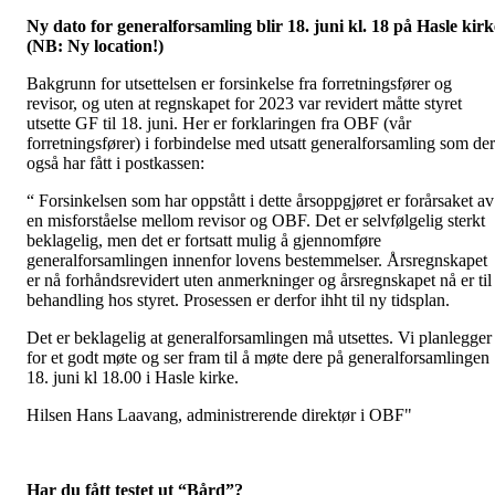
Ny dato for generalforsamling blir 18. juni kl. 18 på Hasle kirk
(NB: Ny location!)
Bakgrunn for utsettelsen er forsinkelse fra forretningsfører og
revisor, og uten at regnskapet for 2023 var revidert måtte styret
utsette GF til 18. juni. Her er forklaringen fra OBF (vår
forretningsfører) i forbindelse med utsatt generalforsamling som de
også har fått i postkassen:
“ Forsinkelsen som har oppstått i dette årsoppgjøret er forårsaket av
en misforståelse mellom revisor og OBF. Det er selvfølgelig sterkt
beklagelig, men det er fortsatt mulig å gjennomføre
generalforsamlingen innenfor lovens bestemmelser. Årsregnskapet
er nå forhåndsrevidert uten anmerkninger og årsregnskapet nå er til
behandling hos styret. Prosessen er derfor ihht til ny tidsplan.
Det er beklagelig at generalforsamlingen må utsettes. Vi planlegger
for et godt møte og ser fram til å møte dere på generalforsamlingen
18. juni kl 18.00 i Hasle kirke.
Hilsen Hans Laavang, administrerende direktør i OBF"
Har du fått testet ut “Bård”?