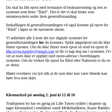
Du skal ha fått epost med invitasjon til bruksanvisning og test av
systemet som heter "Bård". Det er det vi skal bruke som
stemmesystem under årets generalforsamling.
Innkallingen til generalforsamlingen vil også komme på epost fra
"Bård" i løpet av de nærmeste ukene.
Vi anbefaler alle å teste det nye digitale systemet for
generalforsamlingen
før
du kommer. Sjekk søppelpost om du ikke
finner eposten. Om du ikke finner noen epost så send en epost til
lille.toyen.hageby@gmail.com
så får vi lagt deg inn i systemet. (Vi
vet at noen ikke er oppført med epost-adresse i borettslagets
systemet. Om du verken får epost fra Bård eller Naborom er du en
av dem).
Møtet overføres via lyd slik at de som ikke kan være tilstede kan
høre hva som skjer.
Klesmarked på søndag 2. juni kl 12 til 16
Tradisjonen tro har en gjeng på Lille Tøyen ryddet i skapene og
lager klesmarked i områdene rundt Melkebutikken, Kaare Røddes