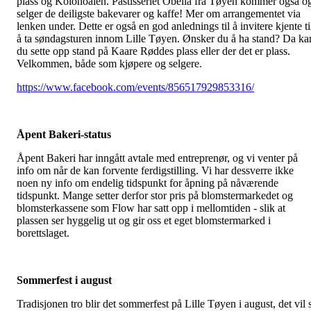
plass og Kolonoalen. Pastisseriet Obelia fra Tøyen kommer også o
selger de deiligste bakevarer og kaffe! Mer om arrangementet via
lenken under. Dette er også en god anlednings til å invitere kjente ti
å ta søndagsturen innom Lille Tøyen. Ønsker du å ha stand? Da ka
du sette opp stand på Kaare Røddes plass eller der det er plass.
Velkommen, både som kjøpere og selgere.
https://www.facebook.com/events/856517929853316/
Åpent Bakeri-status
Åpent Bakeri har inngått avtale med entreprenør, og vi venter på
info om når de kan forvente ferdigstilling. Vi har dessverre ikke
noen ny info om endelig tidspunkt for åpning på nåværende
tidspunkt. Mange setter derfor stor pris på blomstermarkedet og
blomsterkassene som Flow har satt opp i mellomtiden - slik at
plassen ser hyggelig ut og gir oss et eget blomstermarked i
borettslaget.
Sommerfest i august
Tradisjonen tro blir det sommerfest på Lille Tøyen i august, det vil s