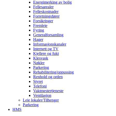
Energimerking av bolig
Fellesarealer
Felleskostnader
Forretningsfører
Forsikringer
Fremleie
Fyring
Generalforsamling
Hager
Informasjonskanaler
Internett og TV
Kjellere og fukt
Klesvask
Nøkler
Parkering
Rehabilitering/oppussing
Renhold og orden
Styret
Telefoni
Vaktmestertjeneste
Ventilasjon
Leie lokaler/Tilhenger
Parkering
HMS