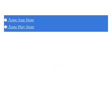
bor. Last ned Naborom.
Åpne App Store
Åpne Play Store