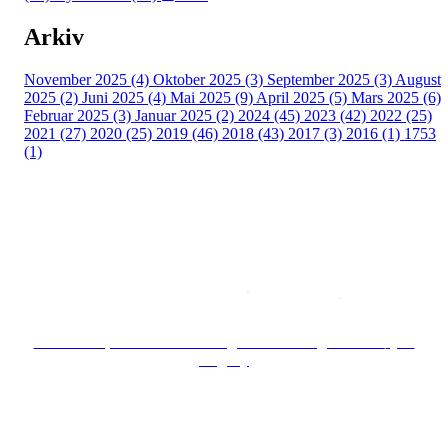
Arkiv
November 2025 (4)
Oktober 2025 (3)
September 2025 (3)
August
2025 (2)
Juni 2025 (4)
Mai 2025 (9)
April 2025 (5)
Mars 2025 (6)
Februar 2025 (3)
Januar 2025 (2)
2024 (45)
2023 (42)
2022 (25)
2021 (27)
2020 (25)
2019 (46)
2018 (43)
2017 (3)
2016 (1)
1753
(1)
Copyright © 2026
Naborom
Personvernerklæring
•
Brukervilkår
Se særskilt personvernerklæring for Borettslaget Lille Tøyen
Hageby
Hold deg oppdatert på det som skjer der du