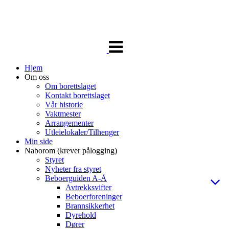
Veksle
navigasjon
Hjem
Om oss
Om borettslaget
Kontakt borettslaget
Vår historie
Vaktmester
Arrangementer
Utleielokaler/Tilhenger
Min side
Naborom (krever pålogging)
Styret
Nyheter fra styret
Beboerguiden A-Å
Avtrekksvifter
Beboerforeninger
Brannsikkerhet
Dyrehold
Dører