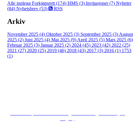
Alle innlegg
Forkjøpsrett (174)
HMS (3)
Invitasjoner (7)
Nyheter
(84)
Nyhetsbrev (53)
RSS
Arkiv
November 2025 (4)
Oktober 2025 (3)
September 2025 (3)
August
2025 (2)
Juni 2025 (4)
Mai 2025 (9)
April 2025 (5)
Mars 2025 (6)
Februar 2025 (3)
Januar 2025 (2)
2024 (45)
2023 (42)
2022 (25)
2021 (27)
2020 (25)
2019 (46)
2018 (43)
2017 (3)
2016 (1)
1753
(1)
Copyright © 2026
Naborom
Personvernerklæring
•
Brukervilkår
Se særskilt personvernerklæring for Borettslaget Lille Tøyen
Hageby