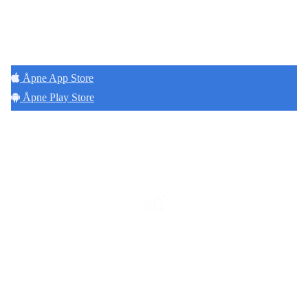
Hold deg oppdatert på det som skjer der du
bor. Last ned Naborom.
Åpne App Store
Åpne Play Store