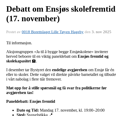
Debatt om Ensjøs skolefremtid
(17. november)
Postet av
0018 Borettslaget Lille Tøyen Hageby
den
3. nov 2025
Til informasjon.
Aksjonsgruppen «Ja til å bygge begge Ensjøskolene» inviterer
herved beboere til en viktig paneldebatt om
Ensjøs fremtid og
skolekapasitet
🏫.
I desember tar Bystyret den
endelige avgjørelsen
om Ensjø får én
eller to skoler. Dette valget vil direkte påvirke barnetallet og tilbude
i vårt nabolag i flere tiår fremover.
Møt opp for å stille spørsmål og få svar fra politikerne før
avgjørelsen tas!
Paneldebatt: Ensjøs fremtid
Dato og Tid:
Mandag 17. november, kl. 19:00–20:00
Sted:
Svovelstikka 📍