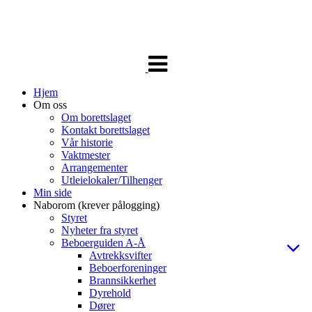
Veksle
navigasjon
Hjem
Om oss
Om borettslaget
Kontakt borettslaget
Vår historie
Vaktmester
Arrangementer
Utleielokaler/Tilhenger
Min side
Naborom (krever pålogging)
Styret
Nyheter fra styret
Beboerguiden A-Å
Avtrekksvifter
Beboerforeninger
Brannsikkerhet
Dyrehold
Dører