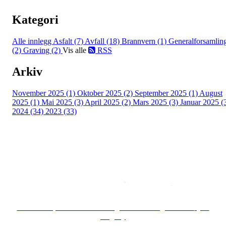
Kategori
Alle innlegg
Asfalt (7)
Avfall (18)
Brannvern (1)
Generalforsamlin
(2)
Graving (2)
Vis alle
RSS
Arkiv
November 2025 (1)
Oktober 2025 (2)
September 2025 (1)
August
2025 (1)
Mai 2025 (3)
April 2025 (2)
Mars 2025 (3)
Januar 2025 (
2024 (34)
2023 (33)
Copyright © 2026
Naborom
Personvernerklæring
•
Brukervilkår
Se særskilt personvernerklæring for Borettslaget Lille Tøyen
Hageby