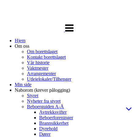
Veksle
navigasjon
Hjem
Om oss
Om borettslaget
Kontakt borettslaget
Vår historie
Vaktmester
Arrangementer
Utleielokaler/Tilhenger
Min side
Naborom (krever pålogging)
Styret
Nyheter fra styret
Beboerguiden A-Å
Avtrekksvifter
Beboerforeninger
Brannsikkerhet
Dyrehold
Dører