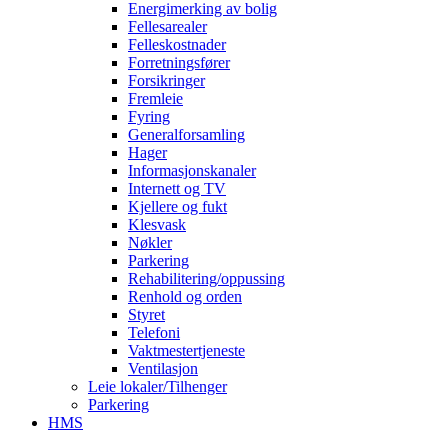
Energimerking av bolig
Fellesarealer
Felleskostnader
Forretningsfører
Forsikringer
Fremleie
Fyring
Generalforsamling
Hager
Informasjonskanaler
Internett og TV
Kjellere og fukt
Klesvask
Nøkler
Parkering
Rehabilitering/oppussing
Renhold og orden
Styret
Telefoni
Vaktmestertjeneste
Ventilasjon
Leie lokaler/Tilhenger
Parkering
HMS