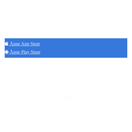
Hold deg oppdatert på det som skjer der du
bor. Last ned Naborom.
Åpne App Store
Åpne Play Store