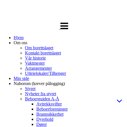
Veksle
navigasjon
Hjem
Om oss
Om borettslaget
Kontakt borettslaget
Vår historie
Vaktmester
Arrangementer
Utleielokaler/Tilhenger
Min side
Naborom (krever pålogging)
Styret
Nyheter fra styret
Beboerguiden A-Å
Avtrekksvifter
Beboerforeninger
Brannsikkerhet
Dyrehold
Dører