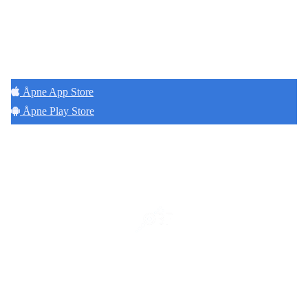
Hold deg oppdatert på det som skjer der du
bor. Last ned Naborom.
Åpne App Store
Åpne Play Store