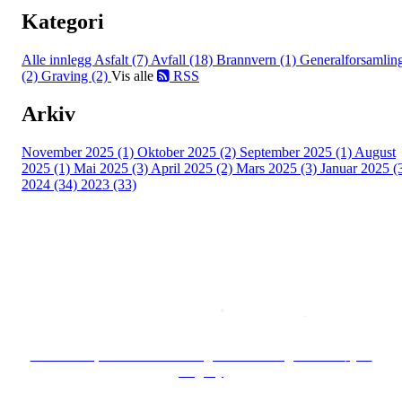
Kategori
Alle innlegg
Asfalt (7)
Avfall (18)
Brannvern (1)
Generalforsamlin
(2)
Graving (2)
Vis alle
RSS
Arkiv
November 2025 (1)
Oktober 2025 (2)
September 2025 (1)
August
2025 (1)
Mai 2025 (3)
April 2025 (2)
Mars 2025 (3)
Januar 2025 (
2024 (34)
2023 (33)
Copyright © 2026
Naborom
Personvernerklæring
•
Brukervilkår
Se særskilt personvernerklæring for Borettslaget Lille Tøyen
Hageby