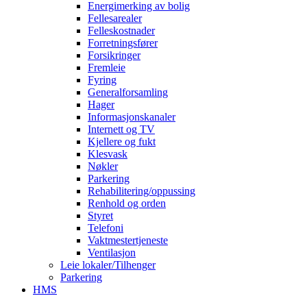
Energimerking av bolig
Fellesarealer
Felleskostnader
Forretningsfører
Forsikringer
Fremleie
Fyring
Generalforsamling
Hager
Informasjonskanaler
Internett og TV
Kjellere og fukt
Klesvask
Nøkler
Parkering
Rehabilitering/oppussing
Renhold og orden
Styret
Telefoni
Vaktmestertjeneste
Ventilasjon
Leie lokaler/Tilhenger
Parkering
HMS