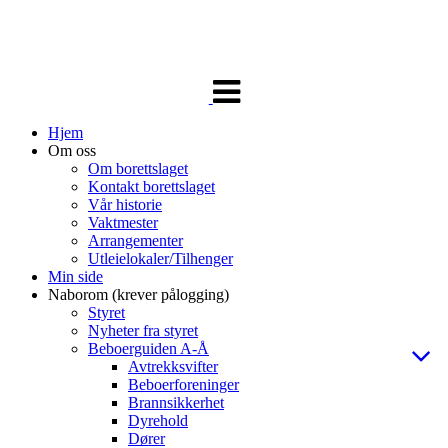
Veksle
navigasjon
Hjem
Om oss
Om borettslaget
Kontakt borettslaget
Vår historie
Vaktmester
Arrangementer
Utleielokaler/Tilhenger
Min side
Naborom (krever pålogging)
Styret
Nyheter fra styret
Beboerguiden A-Å
Avtrekksvifter
Beboerforeninger
Brannsikkerhet
Dyrehold
Dører