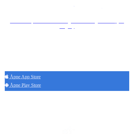
Personvernerklæring
•
Brukervilkår
Se særskilt personvernerklæring for Borettslaget Lille Tøyen
Hageby
Hold deg oppdatert på det som skjer der du
bor. Last ned Naborom.
Åpne App Store
Åpne Play Store