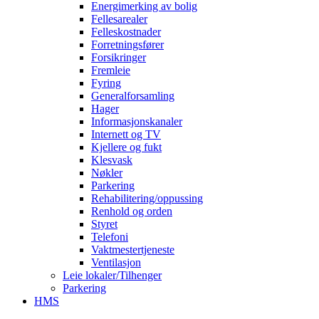
Energimerking av bolig
Fellesarealer
Felleskostnader
Forretningsfører
Forsikringer
Fremleie
Fyring
Generalforsamling
Hager
Informasjonskanaler
Internett og TV
Kjellere og fukt
Klesvask
Nøkler
Parkering
Rehabilitering/oppussing
Renhold og orden
Styret
Telefoni
Vaktmestertjeneste
Ventilasjon
Leie lokaler/Tilhenger
Parkering
HMS