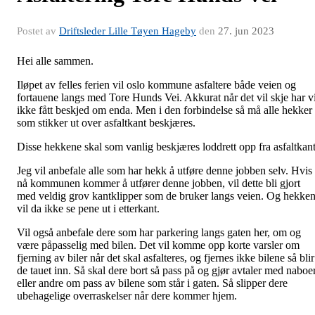
Postet av
Driftsleder Lille Tøyen Hageby
den
27. jun 2023
Hei alle sammen.
Iløpet av felles ferien vil oslo kommune asfaltere både veien og
fortauene langs med Tore Hunds Vei. Akkurat når det vil skje har v
ikke fått beskjed om enda. Men i den forbindelse så må alle hekker
som stikker ut over asfaltkant beskjæres.
Disse hekkene skal som vanlig beskjæres loddrett opp fra asfaltkant
Jeg vil anbefale alle som har hekk å utføre denne jobben selv. Hvis
nå kommunen kommer å utfører denne jobben, vil dette bli gjort
med veldig grov kantklipper som de bruker langs veien. Og hekke
vil da ikke se pene ut i etterkant.
Vil også anbefale dere som har parkering langs gaten her, om og
være påpasselig med bilen. Det vil komme opp korte varsler om
fjerning av biler når det skal asfalteres, og fjernes ikke bilene så blir
de tauet inn. Så skal dere bort så pass på og gjør avtaler med naboe
eller andre om pass av bilene som står i gaten. Så slipper dere
ubehagelige overraskelser når dere kommer hjem.