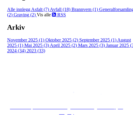
Alle innlegg
Asfalt (7)
Avfall (18)
Brannvern (1)
Generalforsamlin
(2)
Graving (2)
Vis alle
RSS
Arkiv
November 2025 (1)
Oktober 2025 (2)
September 2025 (1)
August
2025 (1)
Mai 2025 (3)
April 2025 (2)
Mars 2025 (3)
Januar 2025 (
2024 (34)
2023 (33)
Copyright © 2026
Naborom
Personvernerklæring
•
Brukervilkår
Se særskilt personvernerklæring for Borettslaget Lille Tøyen
Hageby