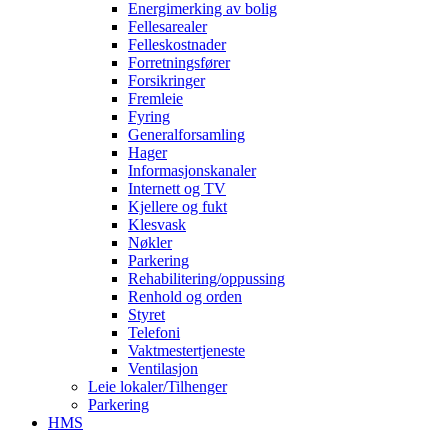
Energimerking av bolig
Fellesarealer
Felleskostnader
Forretningsfører
Forsikringer
Fremleie
Fyring
Generalforsamling
Hager
Informasjonskanaler
Internett og TV
Kjellere og fukt
Klesvask
Nøkler
Parkering
Rehabilitering/oppussing
Renhold og orden
Styret
Telefoni
Vaktmestertjeneste
Ventilasjon
Leie lokaler/Tilhenger
Parkering
HMS