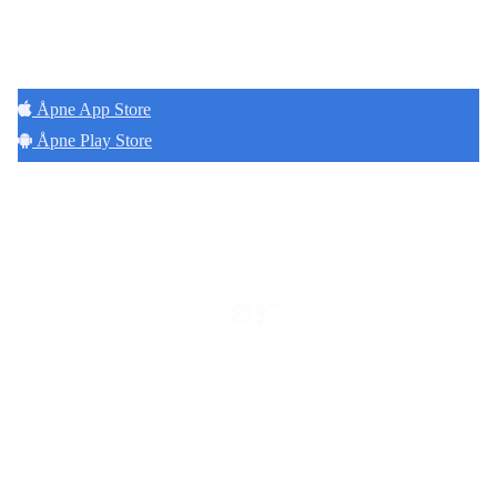
Hold deg oppdatert på det som skjer der du
bor. Last ned Naborom.
Åpne App Store
Åpne Play Store