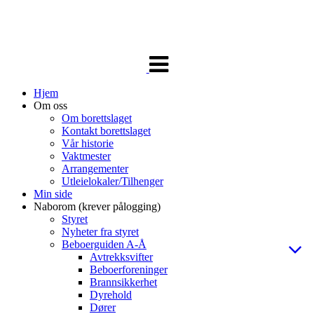
Veksle
navigasjon
Hjem
Om oss
Om borettslaget
Kontakt borettslaget
Vår historie
Vaktmester
Arrangementer
Utleielokaler/Tilhenger
Min side
Naborom (krever pålogging)
Styret
Nyheter fra styret
Beboerguiden A-Å
Avtrekksvifter
Beboerforeninger
Brannsikkerhet
Dyrehold
Dører