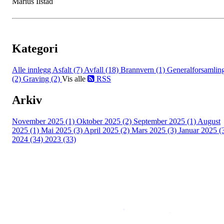
Marius Ilstad
Kategori
Alle innlegg
Asfalt (7)
Avfall (18)
Brannvern (1)
Generalforsamlin
(2)
Graving (2)
Vis alle
RSS
Arkiv
November 2025 (1)
Oktober 2025 (2)
September 2025 (1)
August
2025 (1)
Mai 2025 (3)
April 2025 (2)
Mars 2025 (3)
Januar 2025 (
2024 (34)
2023 (33)
Copyright © 2026
Naborom
Personvernerklæring
•
Brukervilkår