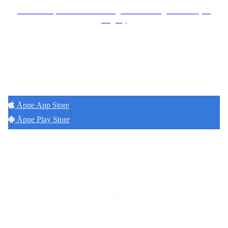
Se særskilt personvernerklæring for Borettslaget Lille Tøyen
Hageby
Hold deg oppdatert på det som skjer der du
bor. Last ned Naborom.
Åpne App Store
Åpne Play Store