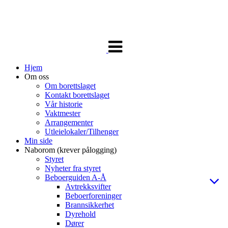
Veksle
navigasjon
Hjem
Om oss
Om borettslaget
Kontakt borettslaget
Vår historie
Vaktmester
Arrangementer
Utleielokaler/Tilhenger
Min side
Naborom (krever pålogging)
Styret
Nyheter fra styret
Beboerguiden A-Å
Avtrekksvifter
Beboerforeninger
Brannsikkerhet
Dyrehold
Dører