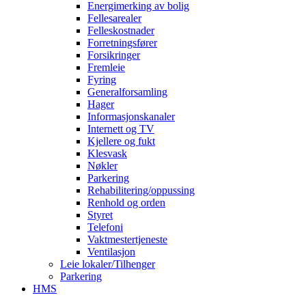
Energimerking av bolig
Fellesarealer
Felleskostnader
Forretningsfører
Forsikringer
Fremleie
Fyring
Generalforsamling
Hager
Informasjonskanaler
Internett og TV
Kjellere og fukt
Klesvask
Nøkler
Parkering
Rehabilitering/oppussing
Renhold og orden
Styret
Telefoni
Vaktmestertjeneste
Ventilasjon
Leie lokaler/Tilhenger
Parkering
HMS